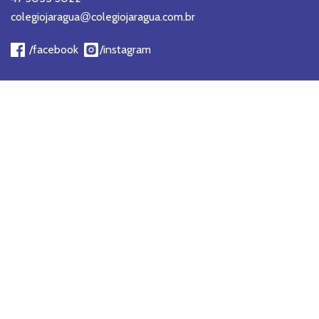
colegiojaragua
colegiojaragua.com.br
@
/facebook
/instagram