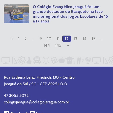
O Colégio Evangélico Jaraguá foi um
grande destaque do Basquete na fase
microrregional dos Jogos Escolares de 15
a 17 anos
«
1
2
...
9
10
11
12
13
14
15
...
144
145
»
Rua Esthéria Lenzi Friedrich, 130 - Centro
Jaraguá do Sul / SC - CEP 89251-010
47 3055 3022
colegiojaragua
colegiojaragua.com.br
@