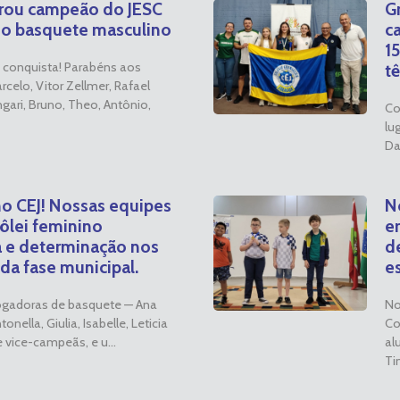
grou campeão do JESC
G
 no basquete masculino
c
1
conquista! Parabéns aos
t
rcelo, Vitor Zellmer, Rafael
gari, Bruno, Theo, Antônio,
Co
lu
Da
o CEJ! Nossas equipes
N
ôlei feminino
em
a e determinação nos
d
da fase municipal.
e
ogadoras de basquete — Ana
No
ntonella, Giulia, Isabelle, Leticia
Co
e vice-campeãs, e u...
al
Tim