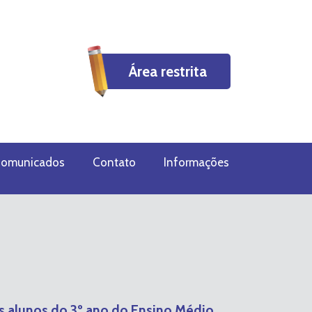
Área restrita
omunicados
Contato
Informações
s alunos do 3º ano do Ensino Médio