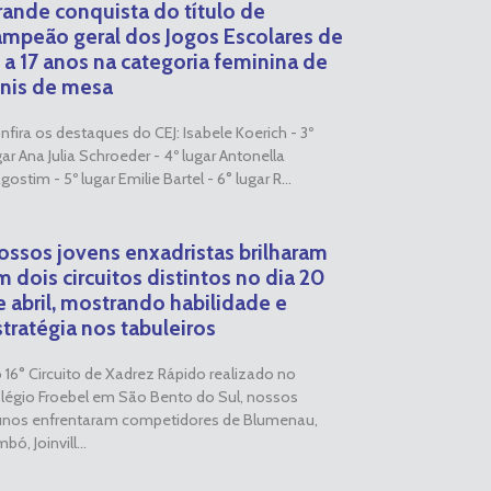
rande conquista do título de
ampeão geral dos Jogos Escolares de
5 a 17 anos na categoria feminina de
ênis de mesa
nfira os destaques do CEJ: Isabele Koerich - 3º
gar Ana Julia Schroeder - 4º lugar Antonella
gostim - 5º lugar Emilie Bartel - 6° lugar R...
ossos jovens enxadristas brilharam
 dois circuitos distintos no dia 20
e abril, mostrando habilidade e
stratégia nos tabuleiros
 16° Circuito de Xadrez Rápido realizado no
légio Froebel em São Bento do Sul, nossos
unos enfrentaram competidores de Blumenau,
bó, Joinvill...