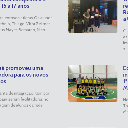
 15 a 17 anos
r
R
talentosos atletas Os alunos
a 
ntônio, Thiago, Vitor Zellmer,
eus Mayer, Bernardo, Nico...
O 
as
im
s...
guá promoveu uma
E
adora para os novos
i
ios
1º
M
ante de integração, tem por
para serem facilitadores no
No
agem de alunos da rede
To
Mar