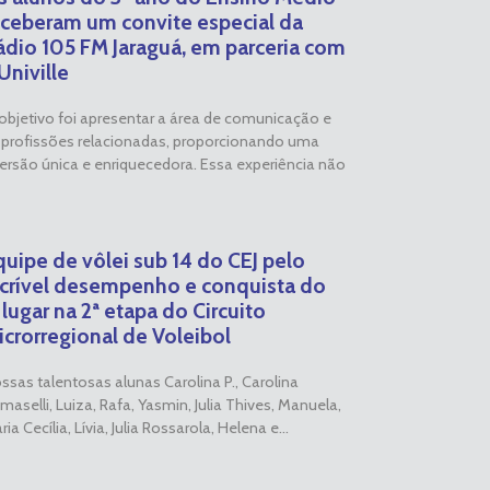
eceberam um convite especial da
ádio 105 FM Jaraguá, em parceria com
Univille
objetivo foi apresentar a área de comunicação e
 profissões relacionadas, proporcionando uma
ersão única e enriquecedora. Essa experiência não
quipe de vôlei sub 14 do CEJ pelo
ncrível desempenho e conquista do
 lugar na 2ª etapa do Circuito
icrorregional de Voleibol
ssas talentosas alunas Carolina P., Carolina
maselli, Luiza, Rafa, Yasmin, Julia Thives, Manuela,
ia Cecília, Lívia, Julia Rossarola, Helena e...