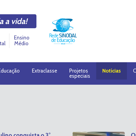
a a vida!
Ensino
tal
Médio
Educação
Extraclasse
Projetos
Notícias
C
especiais
ino conquista o 3°
O