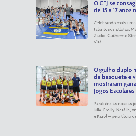
O CEJ se consa
de 15 a 17 anos
Celebrando mais uma 
talentosos atletas: Ma
Zacko, Guilherme Strin
Vitã...
Orgulho duplo n
de basquete e v
mostraram garr
Jogos Escolares 
Parabéns às nossas j
Julia, Emilly, Natália, A
e Karol — pelo título d